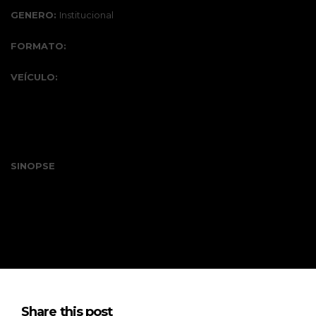
GENERO:
Institucional
FORMATO:
VEÍCULO:
SINOPSE
Share this post