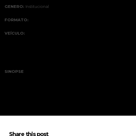
GENERO:
Institucional
FORMATO:
VEÍCULO:
SINOPSE
Share this post